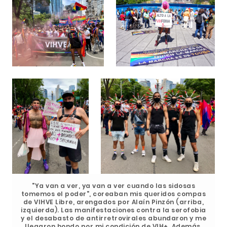
"Ya van a ver, ya van a ver cuando las sidosas
tomemos el poder", coreaban mis queridos compas
de VIHVE Libre, arengados por Alaín Pinzón (arriba,
izquierda). Las manifestaciones contra la serofobia
y el desabasto de antirretrovirales abundaron y me
llegaron hondo por mi condición de VIH+. Además,