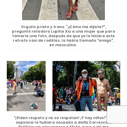
Orgullo prieto y trans. "¿Cómo me dijiste?",
preguntó retadora Lupilla Xiu a una mujer que para
tomarle una foto, después de que yo le hiciera este
retrato casi de rodillas, la había llamado "amigo",
en masculino.
"¡Piden respeto y no se respetan! ¡Y hay niños!". Un
soponcio le hubiera causado a doña Corrección
Política ver encuerarse a Efrén, pero a mí me