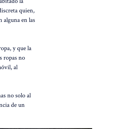
abitado la
discreta quien,
n alguna en las
ropa, y que la
us ropas no
óvil, al
as no solo al
encia de un