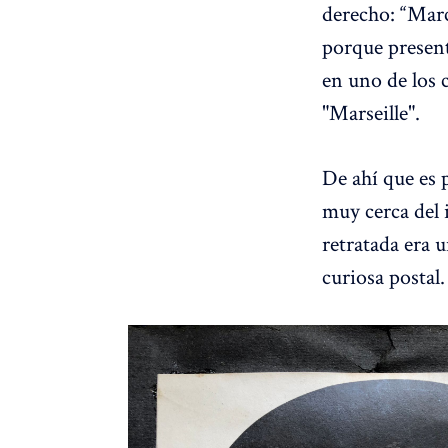
derecho: “Marc
porque present
en uno de los c
"Marseille".
De ahí que es p
muy cerca del 
retratada era u
curiosa postal.