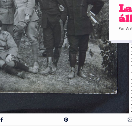
La
á
Por
An