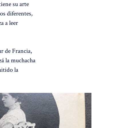
iene su arte
os diferentes,
a a leer
ur de Francia,
zá la muchacha
itido la