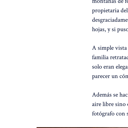
montañas de fo
propietaria de
desgraciadamen
hojas, y si pus
A simple vista 
familia retrat
solo eran elega
parecer un có
Además se hací
aire libre sino
fotógrafo con 