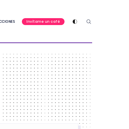
Enable dark mode
CCIONES
Invítame un café