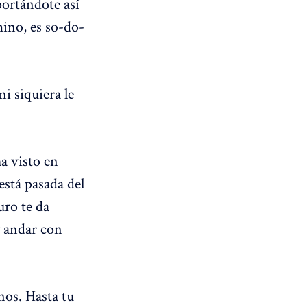
portándote así
mino, es so-do-
i siquiera le
a visto en
está pasada del
uro te da
y andar con
nos. Hasta tu