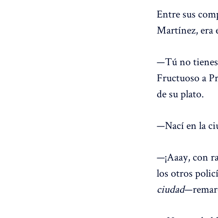
Entre sus comp
Martínez, era 
—Tú no tienes 
Fructuoso a Pri
de su plato.
—Nací en la ci
—¡Aaay, con ra
los otros poli
ciudad
—remarc