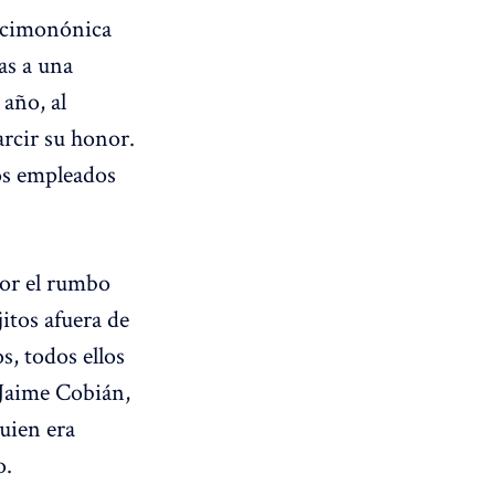
decimonónica
as a una
año, al
rcir su honor.
los empleados
por el rumbo
itos afuera de
, todos ellos
(Jaime Cobián,
guien era
o.