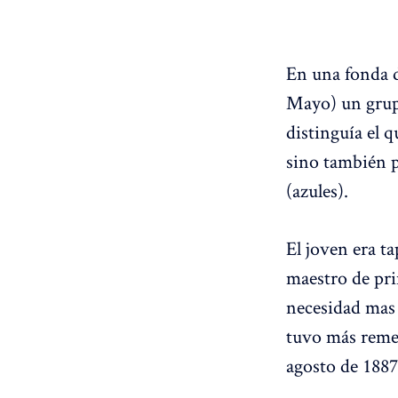
En una fonda d
Mayo) un grup
distinguía el 
sino también p
(azules).
El joven era t
maestro de pr
necesidad mas 
tuvo más remed
agosto de 1887