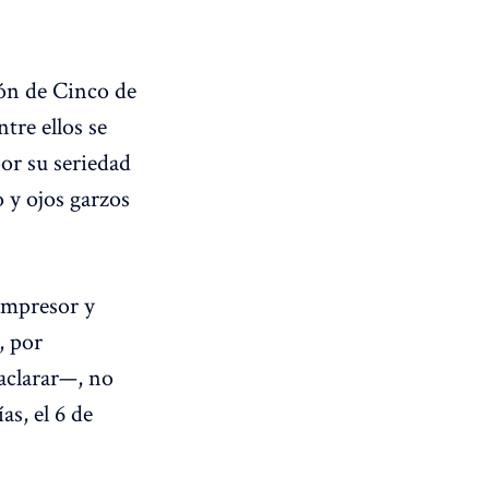
jón de Cinco de
re ellos se
por su seriedad
 y ojos garzos
 impresor y
, por
aclarar—, no
as, el 6 de