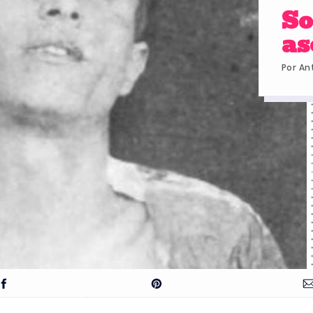
So
as
Por
An