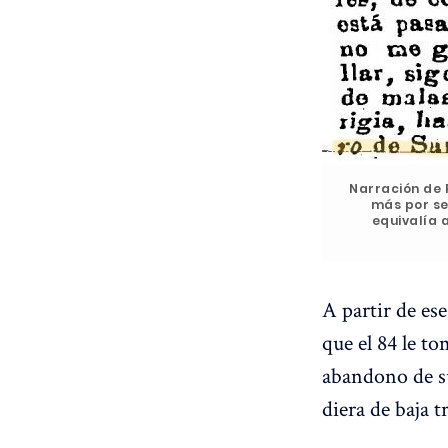
Narración de P
más por se
equivalía 
A partir de es
que el 84 le t
abandono de su
diera de baja 