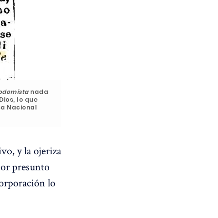
odomista
nada
ios, lo que
ca Nacional
o, y la ojeriza
por presunto
corporación lo