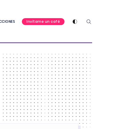
Enable dark mode
CCIONES
Invítame un café