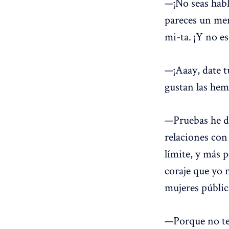
—¡No seas habl
pareces un men
mi-ta. ¡Y no es
—¡Aaay, date t
gustan las hem
—Pruebas he d
relaciones con 
límite, y más 
coraje que yo 
mujeres públic
—Porque no te 