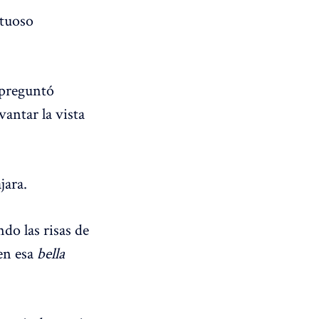
ctuoso
 preguntó
vantar la vista
jara.
do las risas de
en esa
bella