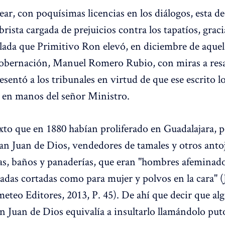
rear, con poquísimas licencias en los diálogos, esta 
rista cargada de prejuicios contra los tapatíos, graci
lada que Primitivo Ron elevó, en diciembre de aquel 
obernación, Manuel Romero Rubio, con miras a resa
esentó a los tribunales en virtud de que ese escrito 
 en manos del señor Ministro.
xto que en 1880 habían proliferado en Guadalajara, 
San Juan de Dios, vendedores de tamales y otros antoj
as, baños y panaderías, que eran "hombres afeminados
adas cortadas como para mujer y polvos en la cara" 
meteo Editores, 2013, P. 45). De ahí que decir que al
n Juan de Dios equivalía a insultarlo llamándolo put